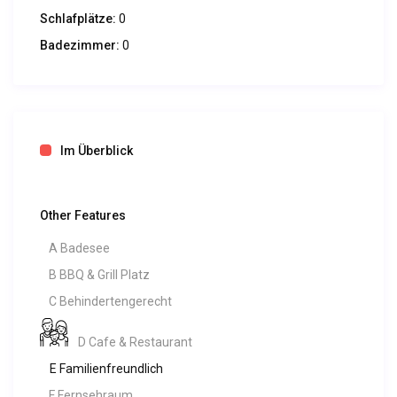
Schlafplätze:
0
Badezimmer:
0
Im Überblick
Other Features
A Badesee
B BBQ & Grill Platz
C Behindertengerecht
D Cafe & Restaurant
E Familienfreundlich
F Fernsehraum