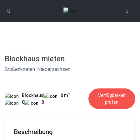
Blockhaus mieten
Großenkneten
,
Niedersachsen
verifiziert
2
Blockhaus
0 m
Verfügbarkeit
0
0
prüfen
Beschreibung