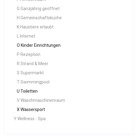
G Ganzjährig geöffnet
H Gemeinschaftsküche
K Haustiere erlaubt
L Internet
O Kinder Einrichtungen
P Rezeption
R Strand & Meer
S Supermarkt
T Swimmingpool
U Toiletten
V Waschmaschinenraum
X Wassersport
Y Wellness - Spa