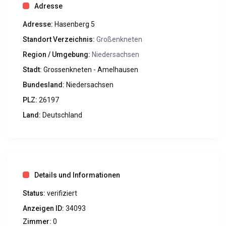
Adresse
geöffnet!
Für die Saison 2020 ist der Campingplatz für Touristen
Adresse:
Hasenberg 5
geschlossen!
Standort Verzeichnis:
Großenkneten
Campingplatz Hunte-Camp
Region / Umgebung:
Niedersachsen
Hasenberg 5
Stadt:
Grossenkneten - Amelhausen
26197 Grossenkneten – Amelhausen
Telefon: +49 (0) 4433-9687082
Bundesland:
Niedersachsen
E-Mail: info (at) hunte-camp.de
PLZ:
26197
www.hunte-camp.de
Land:
Deutschland
Details und Informationen
Status:
verifiziert
Anzeigen ID:
34093
Zimmer:
0