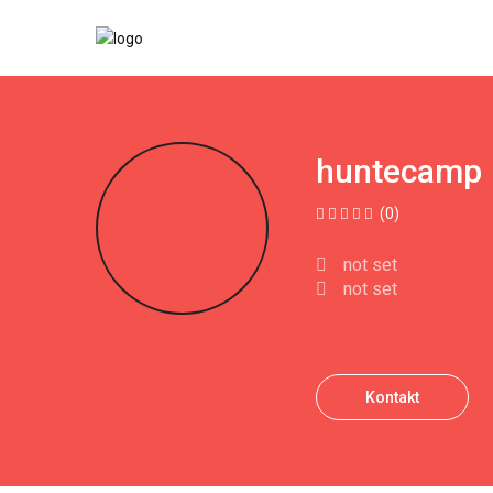
huntecamp
(0)
not set
not set
Kontakt