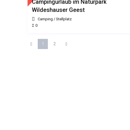
Campingurlaub im Naturpark
Wildeshauser Geest
Camping
/
Stellplatz
0
1
2