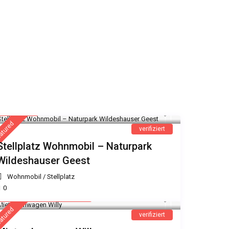
7 €
/Nacht
atured
verifiziert
Stellplatz Wohnmobil – Naturpark
Wildeshauser Geest
Wohnmobil
/
Stellplatz
0
18 € - 2 Personen
/Nacht
atured
verifiziert