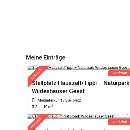
Meine Einträge
7 €
/Nacht
featured
verifiziert
Stellplatz Hauszelt/Tippi – Naturpark
Wildeshauser Geest
Mietunterkunft
/
Stellplatz
2
2
10 m
ab 4 €
/Nacht
featured
verifiziert