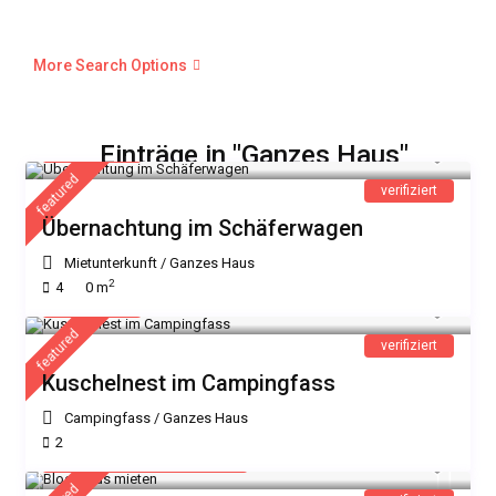
More Search Options
40 €
Einträge in "Ganzes Haus"
/Nacht
featured
verifiziert
Übernachtung im Schäferwagen
Mietunterkunft
/
Ganzes Haus
2
4
0 m
45 €
/Nacht
featured
verifiziert
Kuschelnest im Campingfass
Campingfass
/
Ganzes Haus
2
18 € - 2 Personen
/Nacht