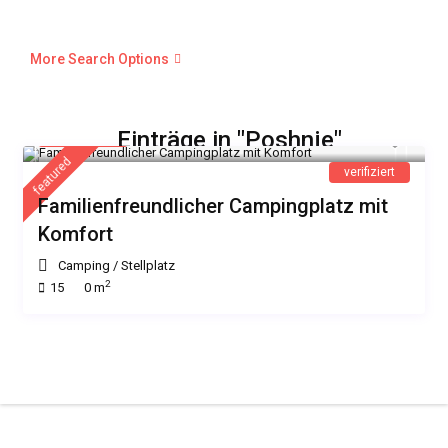
More Search Options
32 €
Einträge in "Poshnje"
/Nacht
featured
verifiziert
Familienfreundlicher Campingplatz mit
Komfort
Camping
/
Stellplatz
2
15
0 m