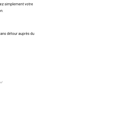
rez simplement votre
on.
sans détour auprès du
l