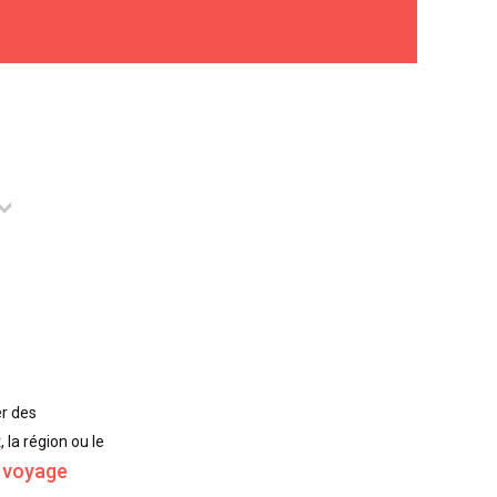
er des
 la région ou le
e voyage