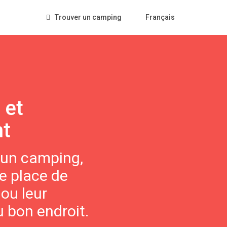
Trouver un camping
Français
 et
nt
 un camping,
e place de
ou leur
 bon endroit.