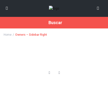
Buscar
Home
Owners – Sidebar Right