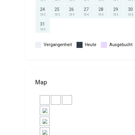
24
25
26
27
28
29
30
18 €
18 €
18 €
18 €
18 €
18 €
18 €
31
18 €
Vergangenheit
Heute
Ausgebucht
Map