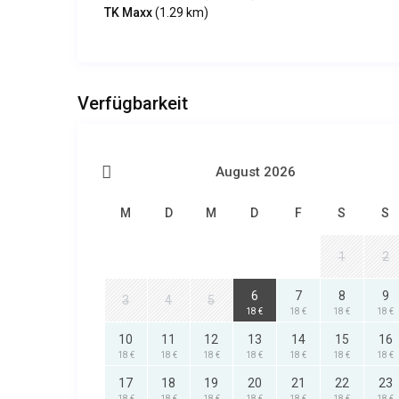
TK Maxx
(1.29 km)
Verfügbarkeit
August 2026
M
D
M
D
F
S
S
1
2
6
7
8
9
3
4
5
18 €
18 €
18 €
18 €
10
11
12
13
14
15
16
18 €
18 €
18 €
18 €
18 €
18 €
18 €
17
18
19
20
21
22
23
18 €
18 €
18 €
18 €
18 €
18 €
18 €