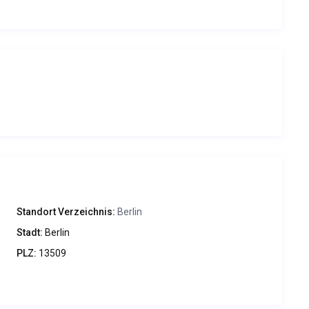
10.000 m² große Gelände einer ehemaligen Baumschule zu
tz mit 90 ebenen Rasen- und Asphaltstellplätzen
schräumen und -duschen, sowie Waschmaschine und
Standort Verzeichnis:
Berlin
Stadt:
Berlin
PLZ:
13509