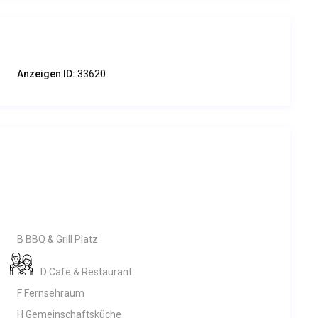
Anzeigen ID:
33620
bis 12:00 Uhr & von 15:00 bis 19:00 Uhr
B BBQ & Grill Platz
D Cafe & Restaurant
F Fernsehraum
H Gemeinschaftsküche