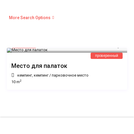
More Search Options
11 €
/ночь
проверенный
Место для палаток
кемпинг
,
кемпинг
/
парковочное место
2
10 m