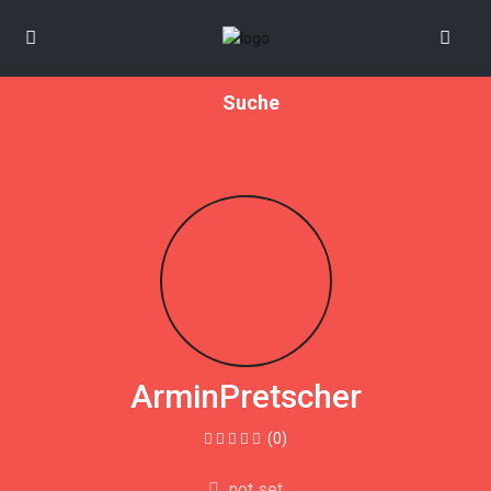
Suche
ArminPretscher
(0)
not set