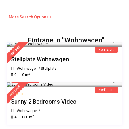
More Search Options
18 €
Einträge in "Wohnwagen"
/Nacht
featured
verifiziert
Stellplatz Wohnwagen
Wohnwagen
/
Stellplatz
2
0
0 m
225 €
/Nacht
featured
verifiziert
Sunny 2 Bedrooms Video
Wohnwagen
/
2
4
850 m