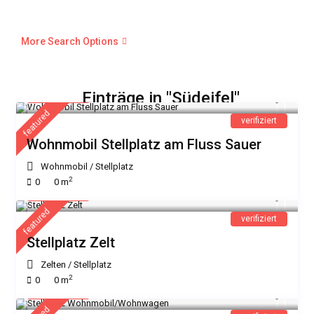
More Search Options
11 €
Einträge in "Südeifel"
/Nacht
featured
verifiziert
Wohnmobil Stellplatz am Fluss Sauer
Wohnmobil
/
Stellplatz
2
0
0 m
11 €
/Nacht
featured
verifiziert
Stellplatz Zelt
Zelten
/
Stellplatz
2
0
0 m
11 €
/Nacht