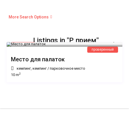
More Search Options
11 €
Listings in "P прием"
/ночь
проверенный
Место для палаток
кемпинг
,
кемпинг
/
парковочное место
2
10 m